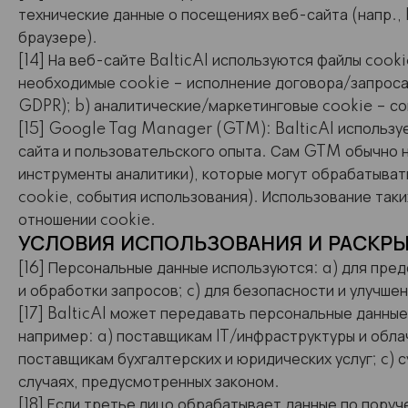
технические данные о посещениях веб-сайта (напр.,
браузере).
[14] На веб-сайте BalticAI используются файлы cook
необходимые cookie – исполнение договора/запроса п
GDPR); b) аналитические/маркетинговые cookie – сог
[15] Google Tag Manager (GTM): BalticAI использу
сайта и пользовательского опыта. Сам GTM обычно н
инструменты аналитики), которые могут обрабатыват
cookie, события использования). Использование так
отношении cookie.
УСЛОВИЯ ИСПОЛЬЗОВАНИЯ И РАСКР
[16] Персональные данные используются: a) для пред
и обработки запросов; c) для безопасности и улучше
[17] BalticAI может передавать персональные данны
например: a) поставщикам IT/инфраструктуры и облачн
поставщикам бухгалтерских и юридических услуг; c) 
случаях, предусмотренных законом.
[18] Если третье лицо обрабатывает данные по поруч