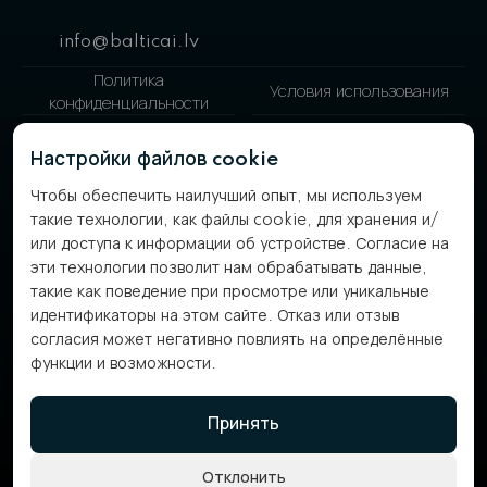
info@balticai.lv
Политика
Условия использования
конфиденциальности
Настройки cookie
Политика файлов cookie
Настройки файлов cookie
BalticAI™ - товарный знак компании AI Consulting Solutions SIA. Все
Чтобы обеспечить наилучший опыт, мы используем
права защищены.
такие технологии, как файлы cookie, для хранения и/
или доступа к информации об устройстве. Согласие на
эти технологии позволит нам обрабатывать данные,
такие как поведение при просмотре или уникальные
идентификаторы на этом сайте. Отказ или отзыв
согласия может негативно повлиять на определённые
функции и возможности.
Компания SIA «AI CONSULTING Solutions» заключила контракт №
9.4-1-L-2025/93 на 2025 год с Агентством инвестиций и развития
Латвии на получение поддержки в рамках меры «Поддержка
Принять
цифровизации процессов в коммерческой деятельности», финансируемой
программой политики сплочения Европейского союза на 2021–2027
годы. · Проект «Приобретение сервера с программным обеспечением
Отклонить