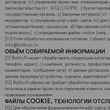
договоров; iv) управление проектами, коммуникация 
законодательства (ст. 6(1)(c) GDPR): i) бухгалтерск
государственных органов. c) Законные интересы (ст.
инцидентов; ii) улучшение услуг и веб-сайта; iii) ур
оптимизация бизнес-процессов. d) При наличии согла
подписалось); ii) определённые файлы cookie (напр.,
[10] Если обработка основана на согласии, Субъект 
info@balticai.lv
.
ОБЪЁМ СОБИРАЕМОЙ ИНФОРМАЦИИ
[11] BalticAI может обрабатывать следующие категор
телефон, адрес); c) компания, должность, професси
комментарии, сообщения чата); e) данные договоров 
данные браузера/устройства, журналы, идентификатор
[12] BalticAI обычно не требует обработки персональ
получены в рамках проекта по поручению клиента, о
правовыми основаниями.
ФАЙЛЫ COOKIE, ТЕХНОЛОГИИ ОТС
[13] Для обеспечения функциональности веб-сайта, 