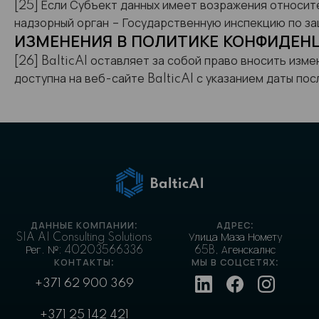
[25] Если Субъект данных имеет возражения относит
надзорный орган – Государственную инспекцию по за
ИЗМЕНЕНИЯ В ПОЛИТИКЕ КОНФИДЕН
[26] BalticAI оставляет за собой право вносить изм
доступна на веб-сайте BalticAI с указанием даты по
ДАННЫЕ КОМПАНИИ:
АДРЕС:
SIA AI Consulting Solutions
Улица Маза Номету
Рег. №: 40203566336
65B, Агенскалнс
КОНТАКТЫ:
МЫ В СОЦСЕТЯХ:
+371 62 900 369
+371 25 142 421