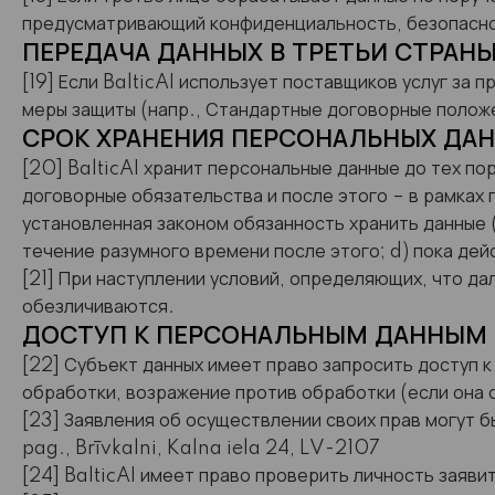
предусматривающий конфиденциальность, безопаснос
ПЕРЕДАЧА ДАННЫХ В ТРЕТЬИ СТРАН
[19] Если BalticAI использует поставщиков услуг за
меры защиты (напр., Стандартные договорные полож
СРОК ХРАНЕНИЯ ПЕРСОНАЛЬНЫХ ДА
[20] BalticAI хранит персональные данные до тех по
договорные обязательства и после этого – в рамках 
установленная законом обязанность хранить данные (
течение разумного времени после этого; d) пока дей
[21] При наступлении условий, определяющих, что д
обезличиваются.
ДОСТУП К ПЕРСОНАЛЬНЫМ ДАННЫМ И
[22] Субъект данных имеет право запросить доступ к
обработки, возражение против обработки (если она о
[23] Заявления об осуществлении своих прав могут бы
pag., Brīvkalni, Kalna iela 24, LV-2107
[24] BalticAI имеет право проверить личность заяв