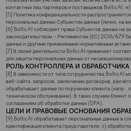
пользователей учётных записей, если на сайте есть зо
контактных лиц партнёров и поставщиков BalticAI; e)
[5] Политика конфиденциальности распространяется
персональных данных Субъектом данных (лично, на ве
[6] BalticAI соблюдает права Субъектов данных на 
законодательством – Регламентом (ЕС) 2016/679 Ев
данных и другими применимыми нормативными актами
[7] В своей деятельности BalticAI применяет соотв
для защиты персональных данных от несанкционирова
РОЛЬ КОНТРОЛЛЕРА И ОБРАБОТЧИКА 
[8] В зависимости от типа сотрудничества BalticAI 
веб-сайта, запросов, заключении договоров, расчёта
обрабатывает данные по поручению клиента (напр., п
техническом обслуживании). В таких случаях Клиент 
соглашением об обработке данных (DPA).
ЦЕЛИ И ПРАВОВЫЕ ОСНОВАНИЯ ОБР
[9] BalticAI обрабатывает персональные данные в сле
идентификация клиента/представителя; ii) обработка