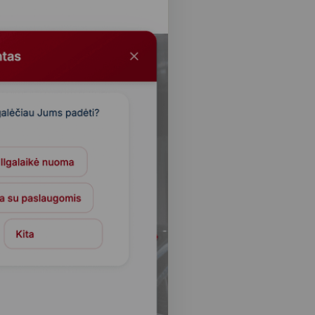
3K+
аботано запросов в месяц