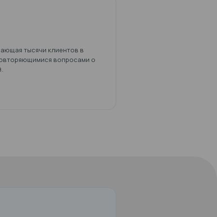
24/7
де автомобилей, обслуживающая тысячи клиентов в
ивания была перегружена повторяющимися вопросам
и изменениях бронирований.