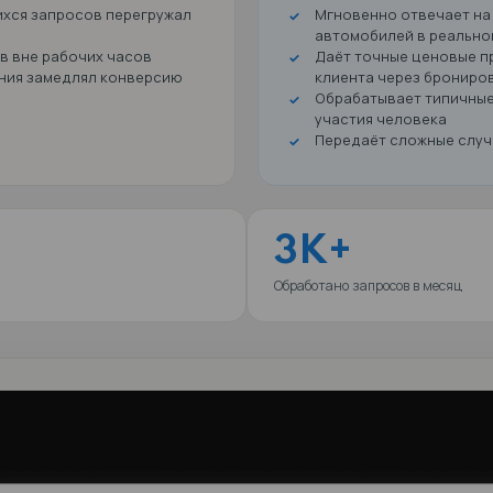
м повторяющихся запросов перегружал
ержки
енных ответов вне рабочих часов
сс бронирования замедлял конверсию