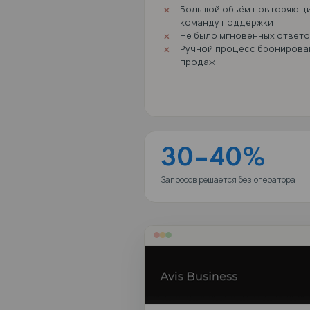
Задача
Большой объё
команду подд
Не было мгнов
Ручной проце
продаж