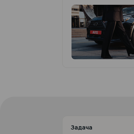
AI-чатбот и автом