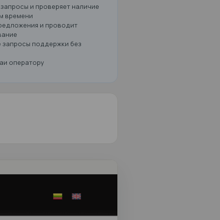
Решение
Мгновенно отвечает на запросы и проверяет нал
автомобилей в реальном времени
Даёт точные ценовые предложения и проводит
клиента через бронирование
Обрабатывает типичные запросы поддержки без
участия человека
Передаёт сложные случаи оператору