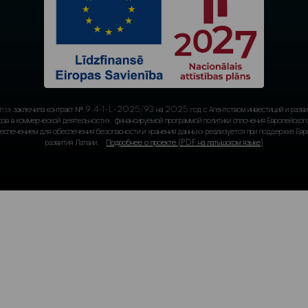
ссии наши эксперты проведут вас по
ьной AI-дорожной карте, продемонстрируют
йсы и ответят на любые вопросы о сроках
 ожиданиях ROI и постоянной поддержке. Вы
ткими следующими шагами и уверенностью в
удущем вашего бизнеса.
значим встречу