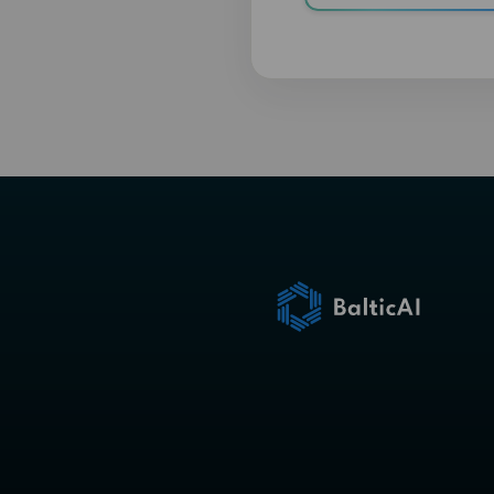
Готов
бизне
Узнайте, ка
ваши операц
команде со
Забронируй
увидеть, ка
рабочим пр