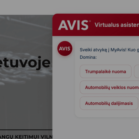
0%
з оператора
Обр