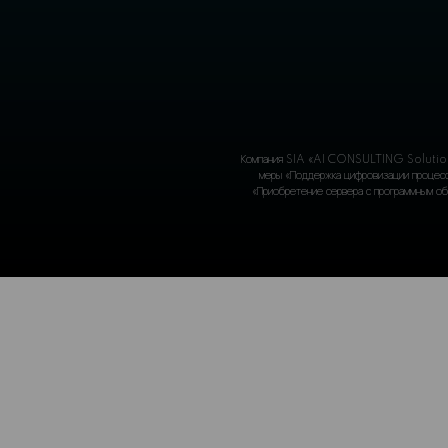
Во время се
индивидуал
реальные ке
внедрения,
уйдёте с чё
цифровом б
На